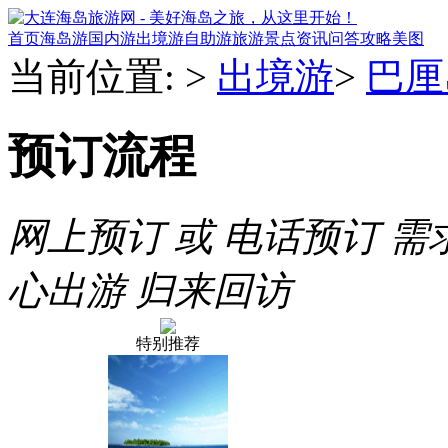
首页
海岛游
国内游
出境游
自助游
旅游景点
资讯
问答
攻略
美图
当前位置:
>
出境游
>
巴厘
预订流程
网上预订 或 电话预订
需
心出游
归来回访
特别推荐