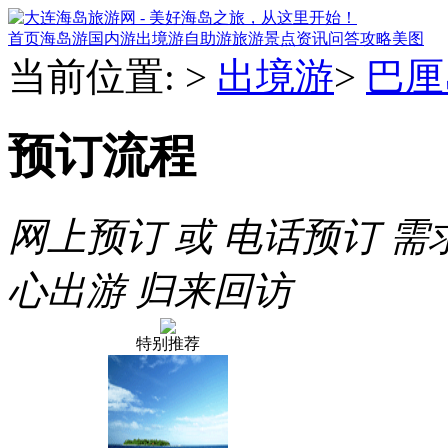
首页
海岛游
国内游
出境游
自助游
旅游景点
资讯
问答
攻略
美图
当前位置:
>
出境游
>
巴厘
预订流程
网上预订 或 电话预订
需
心出游
归来回访
特别推荐