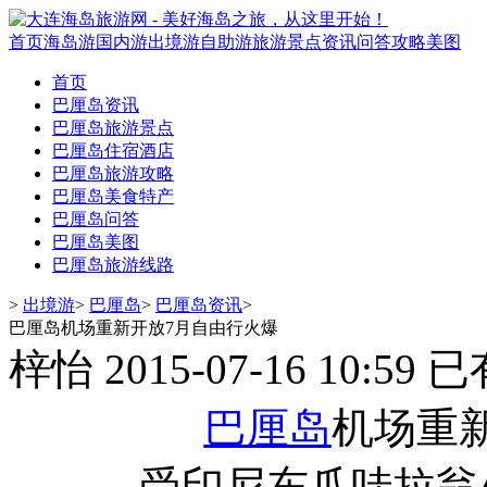
首页
海岛游
国内游
出境游
自助游
旅游景点
资讯
问答
攻略
美图
首页
巴厘岛资讯
巴厘岛旅游景点
巴厘岛住宿酒店
巴厘岛旅游攻略
巴厘岛美食特产
巴厘岛问答
巴厘岛美图
巴厘岛旅游线路
>
出境游
>
巴厘岛
>
巴厘岛资讯
>
巴厘岛机场重新开放7月自由行火爆
梓怡
2015-07-16 10:59
已
巴厘岛
机场重
受印尼东爪哇拉翁火