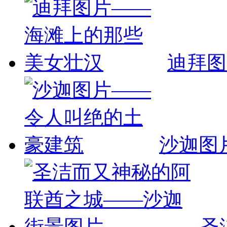
迪拜图
沙迦图
圣